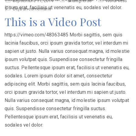
septiembre 11, 2014
analogfer38
WordPress
en
ipsum erat, facilisis ut venenatis eu, sodales vel dolor.
Deja un comentario
This is a Video Post
https://vimeo.com/48363485 Morbi sagittis, sem quis
lacinia faucibus, orci ipsum gravida tortor, vel interdum mi
sapien ut justo. Nulla varius consequat magna, id molestie
ipsum volutpat quis. Suspendisse consectetur fringilla
suctus. Pellentesque ipsum erat, facilisis ut venenatis eu,
sodales. Lorem ipsum dolor sit amet, consectetur
adipiscing elit. Morbi sagittis, sem quis lacinia faucibus,
orci ipsum gravida tortor, vel interdum mi sapien ut justo.
Nulla varius consequat magna, id molestie ipsum volutpat
quis. Suspendisse consectetur fringilla suctus.
Pellentesque ipsum erat, facilisis ut venenatis eu,
sodales vel dolor.