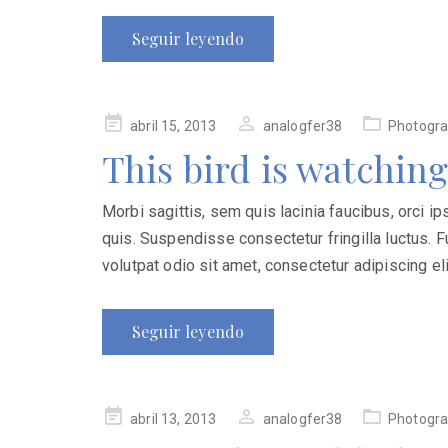
Seguir leyendo
Publicado
abril 15, 2013
analogfer38
Photogr
en
This bird is watching
Morbi sagittis, sem quis lacinia faucibus, orci i
quis. Suspendisse consectetur fringilla luctus. F
volutpat odio sit amet, consectetur adipiscing elit
Seguir leyendo
Publicado
abril 13, 2013
analogfer38
Photogr
en