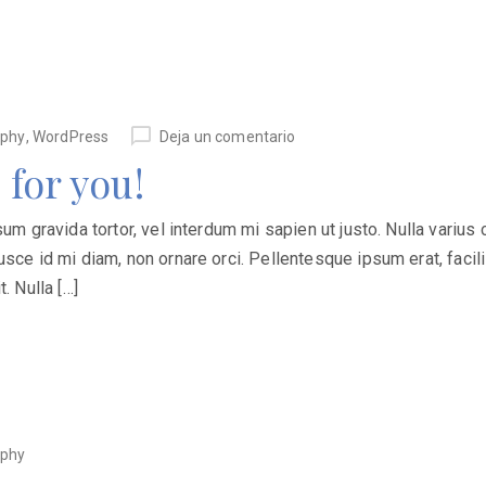
aphy
,
WordPress
Deja un comentario
 for you!
psum gravida tortor, vel interdum mi sapien ut justo. Nulla vari
usce id mi diam, non ornare orci. Pellentesque ipsum erat, facil
. Nulla […]
aphy